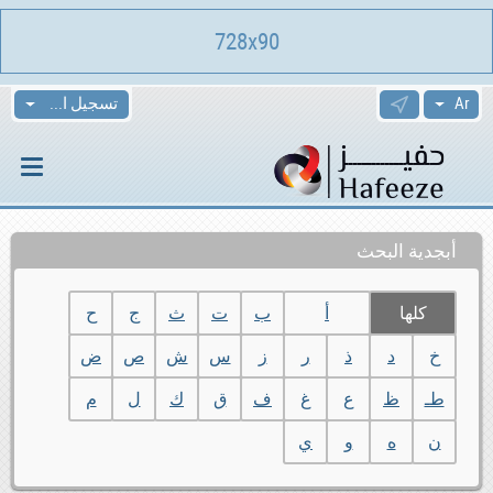
728x90
تسجيل الدخول
أبجدية البحث
كلها
أ
ب
ت
ث
ج
ح
خ
د
ذ
ر
ز
س
ش
ص
ض
طـ
ظ
ع
غ
ف
ق
ك
ل
م
ن
ه
و
ي