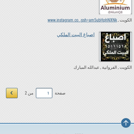
الكويت
www.instagram.co..gsh=am5ubHphNXNk
اصباغ البيت الملكي
الكويت
الفروانية
عبدالله المبارك
›
صفحة
من 2