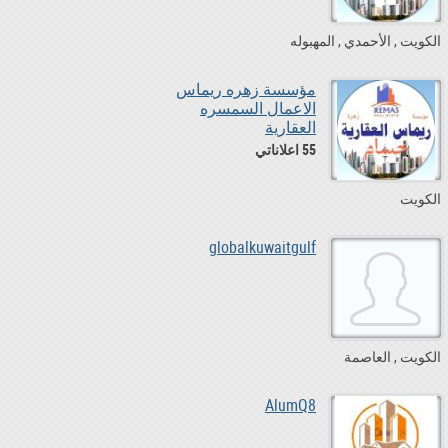
الكويت
الأحمدي
المهبوله
مؤسسة زهره ريماس
الاعمال السمسره
العقارية
55 اعلاناتي
الكويت
globalkuwaitgulf
الكويت
العاصمة
AlumQ8