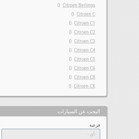
0
Citroen Berlingo
0
Citroen C
0
Citroen C1
0
Citroen C2
0
Citroen C3
0
Citroen C4
0
Citroen C5
0
Citroen C6
0
Citroen C8
0
Citroen CX
0
Citroen DS
0
Citroen Evasion
البحث عن السيارات
0
Citroen GSA
0
Citroen Jumper
فرعية
0
Citroen Jumpy