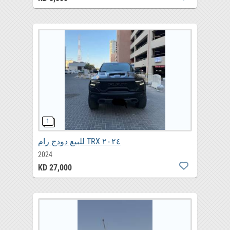
للبيع دودج رام TRX ٢٠٢٤
2024
KD 27,000