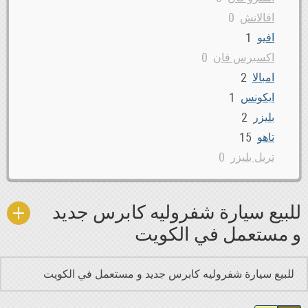
0
افالانش
1
افيو
0
اكسبرس فان
2
امبالا
1
ايكونس
2
بليزر
15
تاهو
0
تريل بليزر
1
سوبربان
11
سيلفرادو
للبيع سيارة شفروليه كابرس جديد
1
كابرس
و مستعمل في الكويت
4
كمارو
3
كورفيت
للبيع سيارة شفروليه كابرس جديد و مستعمل في الكويت
0
كولورادو
0
لومينا