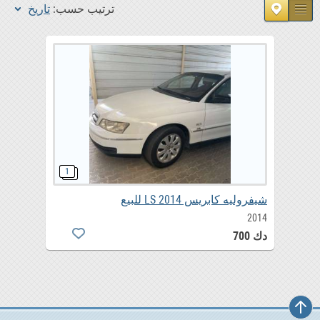
4
ماليبو
ترتيب حسب:
تاريخ
شيفروليه كابريس LS 2014 للبيع
2014
دك 700