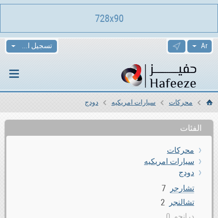
728x90
تسجيل الدخول
محركات
سيارات امريكيه
دودج
الرئيسية
الفئات
محركات
سيارات امريكيه
دودج
7
تشارجر
2
تشالنجر
0
درانجو