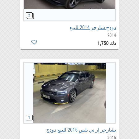
دودج شارجر 2014 للبيع
2014
دك 1,750
تشارجر ار تي بلس 2015 للبيع دودج
2015