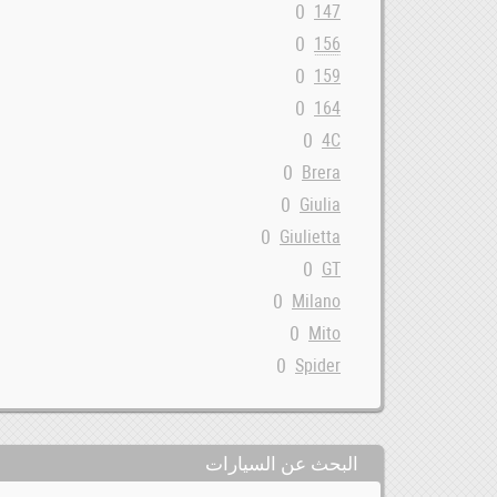
0
147
0
156
0
159
0
164
0
4C
0
Brera
0
Giulia
0
Giulietta
0
GT
0
Milano
0
Mito
0
Spider
البحث عن السيارات