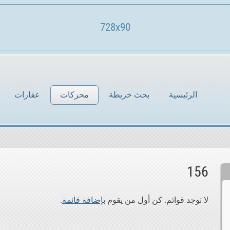
728x90
الرئيسية
بحث خريطة
محركات
عقارات
156
لا توجد قوائم. كن أول من يقوم ب
إضافة قائمة
.