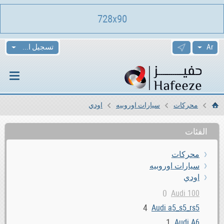
728x90
تسجيل الدخول
محركات
سيارات اوروبيه
اودي
الرئيسية
الفئات
محركات
سيارات اوروبيه
اودي
0
Audi 100
4
Audi a5_s5_rs5
1
Audi A6