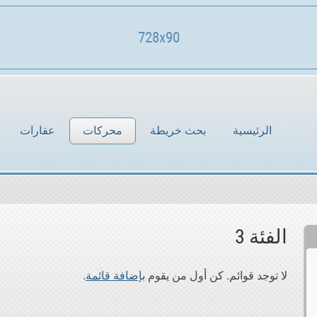
728x90
الرئيسية
بحث خريطة
محركات
عقارات
الفئة 3
لا توجد قوائم. كن أول من يقوم ب
إضافة قائمة
.