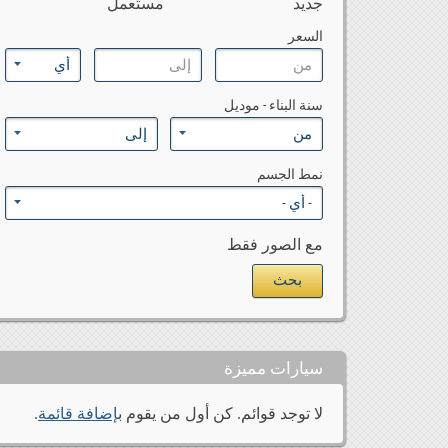
جديد
مستعمل
0
بي ام دبليو ام 5
السعر
0
بي ام دبليو ام 6
0
بي ام دبليو زد 1
سنة البناء - موديل
0
بي ام دبليو زد 3
0
بي ام دبليو زد 4
0
بي ام دبليو زد 4 ام
نمط الجسم
0
بي ام دبليو زد 8
مع الصور فقط
سيارات مميزة
لا توجد قوائم. كن أول من يقوم ب
إضافة قائمة
.