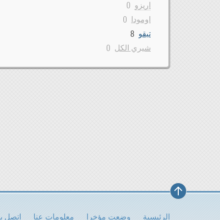
0
اريزو
0
اومودا
8
تيقو
0
شيري الكل
الرئيسية
وضعت مؤخرا
معلومات عنا
اتصل بن