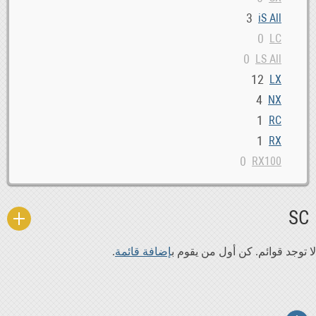
3
iS All
0
LC
0
LS All
12
LX
4
NX
1
RC
1
RX
0
RX100
0
SC
0
UX
SC
لا توجد قوائم. كن أول من يقوم ب
إضافة قائمة
.