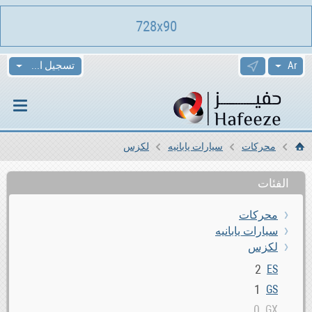
728x90
تسجيل الدخول
محركات
سيارات يابانيه
لكزس
الرئيسية
الفئات
محركات
سيارات يابانيه
لكزس
2
ES
1
GS
0
GX