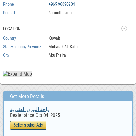
Phone
+965 96090904
Posted
6 months ago
LOCATION
Country
Kuwait
State/Region/Province
Mubarak AL-Kabir
City
Abu Ftaira
Get More Details
واحة البيرق العقارية
Dealer since Oct 04, 2025
Seller’s other Ads