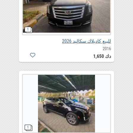
للبيع كاديلاك سكاليد 2026
2016
دك 1,650